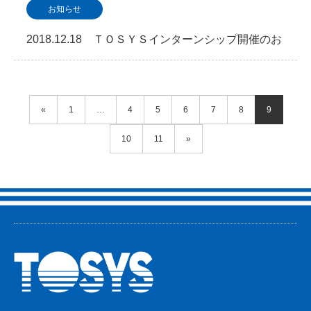
算概要について
お知らせ
2018.12.18 ＴＯＳＹＳインターンシップ開催のお
知らせ
«
1
…
4
5
6
7
8
9
10
11
»