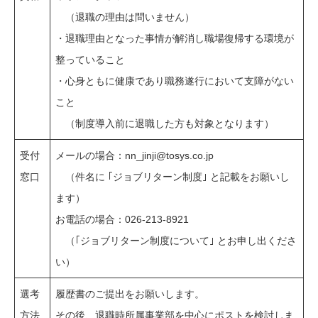
（退職の理由は問いません）
・退職理由となった事情が解消し職場復帰する環境が
整っていること
・心身ともに健康であり職務遂行において支障がない
こと
（制度導入前に退職した方も対象となります）
受付
メールの場合：nn_jinji@tosys.co.jp
窓口
（件名に ｢ジョブリターン制度｣ と記載をお願いし
ます）
お電話の場合：026-213-8921
（｢ジョブリターン制度について｣ とお申し出くださ
い）
選考
履歴書のご提出をお願いします。
方法
その後、退職時所属事業部を中心にポストを検討しま