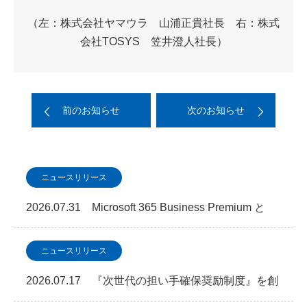
（左：株式会社ヤマウラ 山浦正貴社長 右：株式
会社TOSYS 笠井澄人社長）
前のお知らせ
次のお知らせ
ニュースリリース
2026.07.31 Microsoft 365 Business Premium と
SOC 監視を…
ニュースリリース
2026.07.17 『次世代の担い手確保奨励制度』を創